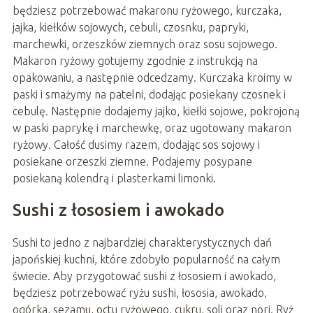
będziesz potrzebować makaronu ryżowego, kurczaka,
jajka, kiełków sojowych, cebuli, czosnku, papryki,
marchewki, orzeszków ziemnych oraz sosu sojowego.
Makaron ryżowy gotujemy zgodnie z instrukcją na
opakowaniu, a następnie odcedzamy. Kurczaka kroimy w
paski i smażymy na patelni, dodając posiekany czosnek i
cebulę. Następnie dodajemy jajko, kiełki sojowe, pokrojoną
w paski paprykę i marchewkę, oraz ugotowany makaron
ryżowy. Całość dusimy razem, dodając sos sojowy i
posiekane orzeszki ziemne. Podajemy posypane
posiekaną kolendrą i plasterkami limonki.
Sushi z łososiem i awokado
Sushi to jedno z najbardziej charakterystycznych dań
japońskiej kuchni, które zdobyło popularność na całym
świecie. Aby przygotować sushi z łososiem i awokado,
będziesz potrzebować ryżu sushi, łososia, awokado,
ogórka, sezamu, octu ryżowego, cukru, soli oraz nori. Ryż