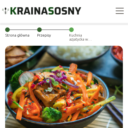
Strona główna
Przepisy
Kuchnia
azjatycka w
domowym
wydaniu –
przepisy na
smakowite
dania