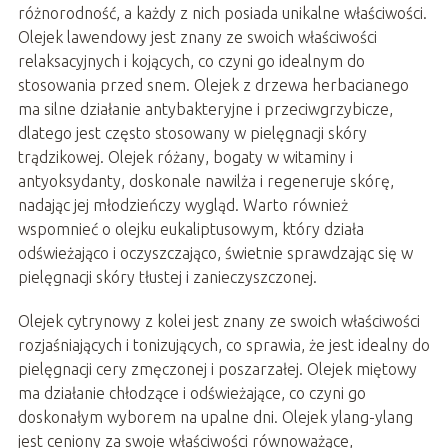
różnorodność, a każdy z nich posiada unikalne właściwości.
Olejek lawendowy jest znany ze swoich właściwości
relaksacyjnych i kojących, co czyni go idealnym do
stosowania przed snem. Olejek z drzewa herbacianego
ma silne działanie antybakteryjne i przeciwgrzybicze,
dlatego jest często stosowany w pielęgnacji skóry
trądzikowej. Olejek różany, bogaty w witaminy i
antyoksydanty, doskonale nawilża i regeneruje skórę,
nadając jej młodzieńczy wygląd. Warto również
wspomnieć o olejku eukaliptusowym, który działa
odświeżająco i oczyszczająco, świetnie sprawdzając się w
pielęgnacji skóry tłustej i zanieczyszczonej.
Olejek cytrynowy z kolei jest znany ze swoich właściwości
rozjaśniających i tonizujących, co sprawia, że jest idealny do
pielęgnacji cery zmęczonej i poszarzałej. Olejek miętowy
ma działanie chłodzące i odświeżające, co czyni go
doskonałym wyborem na upalne dni. Olejek ylang-ylang
jest ceniony za swoje właściwości równoważące,