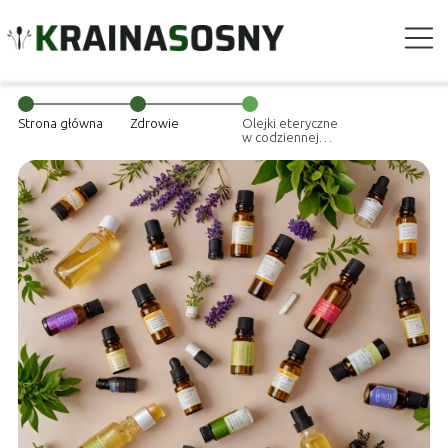
Strona główna
Zdrowie
Olejki eteryczne
w codziennej
pielęgnacji –
jakie wybrać i
jak stosować