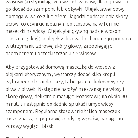
właściwości stymulujących wzrost włosów, dlatego warto
go dodać do szamponu lub odżywki. Olejek lawendowy
pomaga w walce z łupieżem i łagodzi podrażnienia skóry
głowy, co czyni go idealnym do stosowania w formie
maseczki na włosy. Olejek ylang-ylang nadaje włosom
blask i miękkość, a olejek z drzewa herbacianego pomaga
w utrzymaniu zdrowej skóry głowy, zapobiegając
nadmiernemu przetłuszczaniu się włosów.
Aby przygotować domową maseczkę do włosów z
olejkami eterycznymi, wystarczy dodać kilka kropli
wybranego olejku do bazy, takiej jak olej kokosowy czy
oliwa z oliwek. Następnie nałożyć mieszankę na włosy i
skórę głowy, delikatnie masując. Pozostawić na około 30
minut, a następnie dokładnie spłukać i umyć włosy
szamponem. Regularne stosowanie takich maseczek
może znacząco poprawić kondycję włosów, nadając im
zdrowy wygląd i blask.