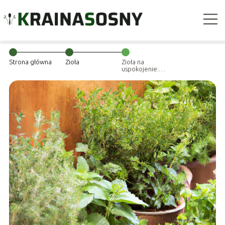
Strona główna
Zioła
Zioła na
uspokojenie:
naturalne
sposoby na
odprężenie i
redukcję stresu