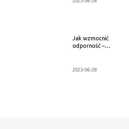
2023-06-28
Jak wzmocnić
odporność –
naturalne metody i
suplementacja
2023-06-28