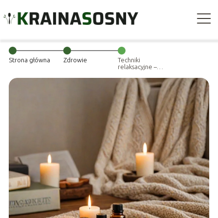
Strona główna
Zdrowie
Techniki
relaksacyjne –
jak skutecznie
redukować stres