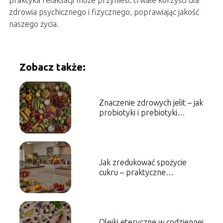
praktyka relaksacji może przynieść trwałe korzyści dla
zdrowia psychicznego i fizycznego, poprawiając jakość
naszego życia.
Zobacz także:
Znaczenie zdrowych jelit – jak
probiotyki i prebiotyki
wpływają na organizm
Jak zredukować spożycie
cukru – praktyczne
wskazówki i porady
Olejki eteryczne w codziennej